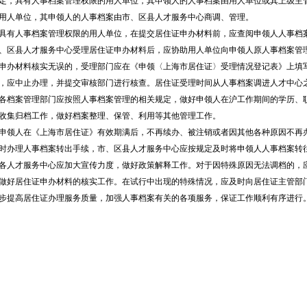
定，具有人事档案管理权限的用人单位，其申领人的人事档案由用人单位或其上级主
用人单位，其申领人的人事档案由市、区县人才服务中心商调、管理。
人事档案管理权限的用人单位，在提交居住证申办材料前，应查阅申领人人事档案
、区县人才服务中心受理居住证申办材料后，应协助用人单位向申领人原人事档案管
申办材料核实无误的，受理部门应在《申领〈上海市居住证〉受理情况登记表》上填
，应中止办理，并提交审核部门进行核查。居住证受理时间从人事档案调进人才中心
案管理部门应按照人事档案管理的相关规定，做好申领人在沪工作期间的学历、职
收集归档工作，做好档案整理、保管、利用等其他管理工作。
人在《上海市居住证》有效期满后，不再续办、被注销或者因其他各种原因不再办
时办理人事档案转出手续，市、区县人才服务中心应按规定及时将申领人人事档案转
才服务中心应加大宣传力度，做好政策解释工作。对于因特殊原因无法调档的，应
做好居住证申办材料的核实工作。在试行中出现的特殊情况，应及时向居住证主管部
步提高居住证办理服务质量，加强人事档案有关的各项服务，保证工作顺利有序进行