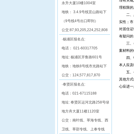
理有关规
永升大厦10楼1004室
理权限的
地铁： 3.4.9号线宜山路站下
二、具有
（9号线4号出口即到）
实性；市
对居住证
公交:87,93,205,224,252,808
有疑问的
·杨浦区报名点:
三、各档
电话： 021-60317705
案材料的
地址: 杨浦区开鲁路601号
四、申领
本人应及
地铁：地铁8号线市光路站下
五、各人
公交：124,577,817,870
其他方式
·奉贤区报名点:
心应进一
电话：021-67115188
地址: 奉贤区运河北路258号绿
地方舟大厦11楼1120室
公交：南叶线、莘海专线、西
卫线、莘邵专线、上奉专线