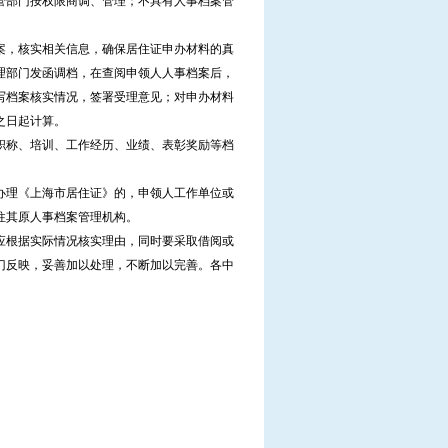
管部门按权限商调、管理；不具有人事档案管
，核实相关信息，确保居住证申办材料的真
理部门发函调档，在查阅申领人人事档案后，
写档案核实情况，签署受理意见；对申办材料
之日起计算。
称、培训、工作经历、业绩、表彰奖励等档
理《上海市居住证》的，申领人工作单位或
往其原人事档案管理机构。
根据实际情况核实理由，同时要采取借阅或
门反映，妥善加以处理，不断加以完善。各中
。