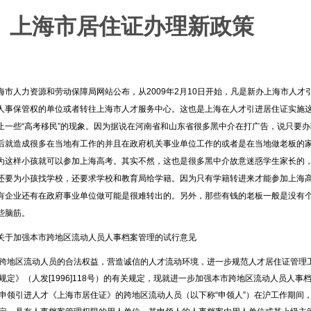
海市居住证办理新政策
海市人力资源和劳动保障局网站公布，从2009年2月10日开始，凡是新办上海市人
人事保管权的单位或者转往上海市人才服务中心。这也是上海在人才引进居住证实施
止一些“高考移民”的现象。因为据说在河南省和山东省很多黑中介在打广告，说只要
后就造成很多在当地有工作的并且在政府机关事业单位工作的或者是在当地做老板的
为这样小孩就可以参加上海高考。其实不然，这也是很多黑中介故意迷惑学生家长的
还要为小孩找学校，还要求学校和教育局给学籍。因为只有学籍转进来才能参加上海
有企业还有在政府事业单位做可能是很难转出的。另外，那些有钱的老板一般是没有
些脑筋。
关于加强本市跨地区流动人员人事档案管理的试行意见
跨地区流动人员的合法权益，营造诚信的人才流动环境，进一步规范人才居住证管理工
规定》（人发[1996]118号）的有关规定，现就进一步加强本市跨地区流动人员人
引进人才《上海市居住证》的跨地区流动人员（以下称“申领人”）在沪工作期间，