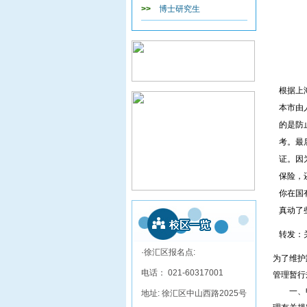
>>
博士研究生
上
根据上
本市由
的是防
考。最
证。因
保险，
你在国
真动了
转发：
·徐汇区报名点:
为了维护
电话： 021-60317001
管理暂行
一、申领
地址: 徐汇区中山西路2025号