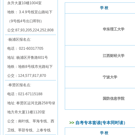
永升大厦10楼1004室
学 校
地铁： 3.4.9号线宜山路站下
（9号线4号出口即到）
华东理工大学
公交:87,93,205,224,252,808
·杨浦区报名点:
电话： 021-60317705
江西财经大学
地址: 杨浦区开鲁路601号
地铁：地铁8号线市光路站下
公交：124,577,817,870
宁波大学
·奉贤区报名点:
电话：021-67115188
国防信息学院
地址: 奉贤区运河北路258号绿
地方舟大厦11楼1120室
公交：南叶线、莘海专线、西
>>
自考专本套读(专本同时读）
卫线、莘邵专线、上奉专线
学 校