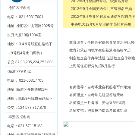
2012年9月全国计算机二级报名开始
·徐汇区报名点:
2012年9月全国英语公共三级报名开始
2012年6月毕业的解放军通信学院自考学员
电话： 021-60317001
中央电大12年6月毕业的学员照片采集
地址: 徐汇区中山西路2025号
永升大厦10楼1004室
新闻资讯
教育调查：全国各省份教育发展水平比较
地铁： 3.4.9号线宜山路站下
教育部承认内地学生所获港澳高校学历
（9号线4号出口即到）
制定校企合作办学法规,促进校企合作制
公交:87,93,205,224,252,808
上海居住证积分制拟6月推行
·杨浦区报名点:
名师中心
电话： 021-60317705
名师指导：自考毕业自我鉴定写作须知
地址: 杨浦区开鲁路601号
名师指点：自考常见题型答题策略
地铁：地铁8号线市光路站下
名师指点一月备考：要做近5年试题
公交：124,577,817,870
名师支招：把握技巧提高考试成功率
·奉贤区报名点:
电话：021-67115188