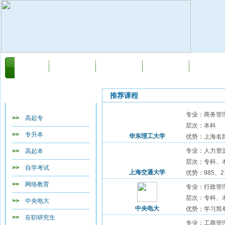
首页
关于我们
新闻动态
自学考试
网络教育
教育类目导航
推荐课程
专业：商务管
>>
高起专
层次：本科
>>
专升本
华东理工大学
优势：上海名
专业：人力资
>>
高起本
层次：专科、
>>
自学考试
上海交通大学
优势：985、
>>
网络教育
专业：行政管
层次：专科、
>>
中央电大
中央电大
优势：学习简
>>
在职研究生
专业：工商管